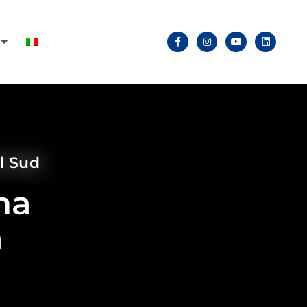
el Sud
ha
a