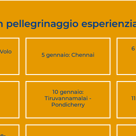
 pellegrinaggio esperienzi
6
 Volo
5 gennaio: Chennai
10 gennaio:
Tiruvannamalai -
1
Pondicherry
le-