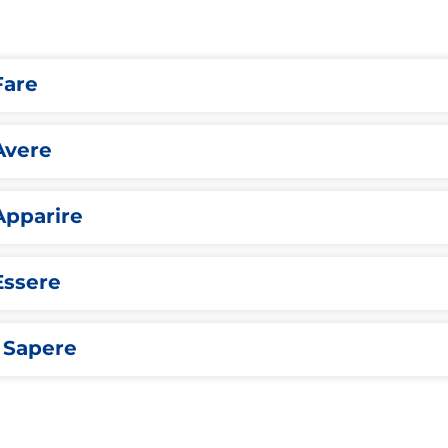
Fare
Avere
Apparire
Essere
 Sapere