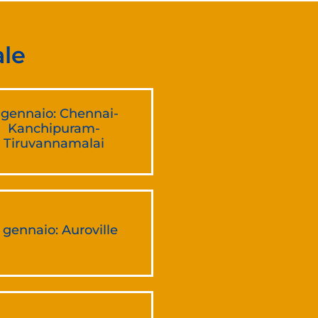
ale
 gennaio: Chennai-
Kanchipuram-
Tiruvannamalai
1 gennaio: Auroville