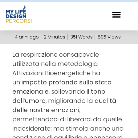
4 anni ago
2
Minutes
351
Words
895
Views
La respirazione consapevole
utilizzata nella metodologia
Attivazioni Bioenergetiche ha
un’
impatto profondo sullo stato
emozionale
, sollevando il
tono
dell’umore
, migliorando la
qualità
delle nostre emozioni
,
permettendoci di liberarci da quelle
indesiderate; ma stimola anche una
condizione di
equilibrio e benessere