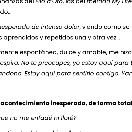
señanzas del
Filo d’Oro
, las del
método My Life
ndo…
esperado de intenso dolor
, viendo como se
s aprendidos y repetidos una y otra vez…
lmente espontánea, dulce y amable, me hiz
respira. No te preocupes, yo estoy aquí par
ndono. Estoy aquí para sentirlo contigo. Yan
el acontecimiento inesperado, de forma tot
 que no me enfadé ni lloré?