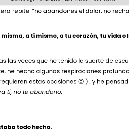
ra repite: “no abandones el dolor, no rech
i misma, a ti mismo, a tu corazón, tu vida o 
 las veces que he tenido la suerte de esc
nte, he hecho algunas respiraciones profun
quieren estas ocasiones 😉 ) , y he pensad
ra ti, no te abandono.
staba todo hecho.