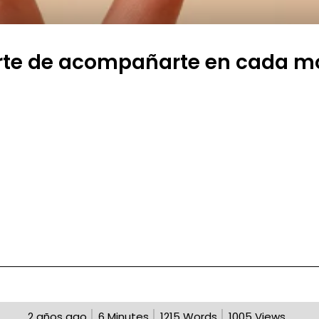
arte de acompañarte en cada 
2 años ago
6
Minutes
1215
Words
1005
Views