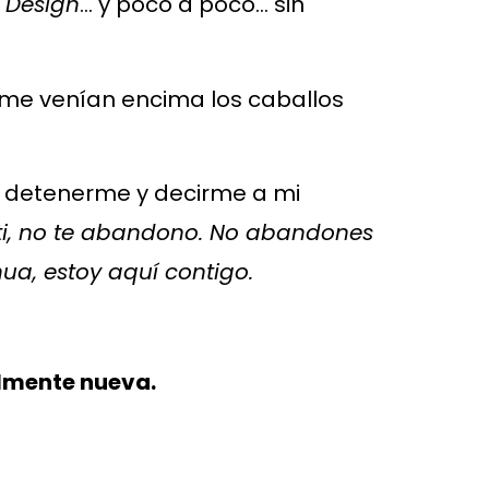
 Design
… y poco a poco… sin
 me venían encima los caballos
o detenerme y decirme a mi
a ti, no te abandono. No abandones
ua, estoy aquí contigo.
almente nueva.