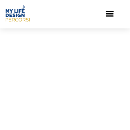
Percorsi My Life
Design
Un proyecto de My Life Design fundado
por Daniel Lumera