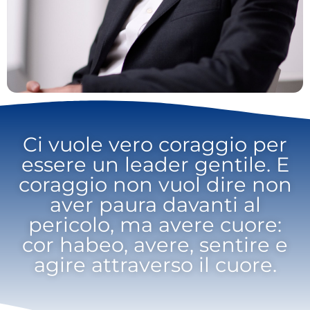
Ci vuole vero coraggio per
essere un leader gentile. E
coraggio non vuol dire non
aver paura davanti al
pericolo, ma avere cuore:
cor habeo, avere, sentire e
agire attraverso il cuore.