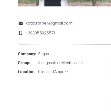
katia.tafner@gmail.com
+393355925571
Company:
Bagus
Group:
Insegnanti di Meditazione
Location:
Cortina d'Ampezzo