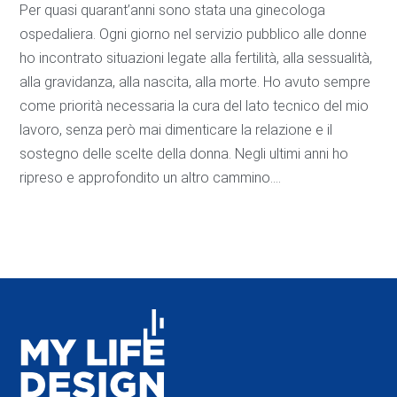
Per quasi quarant’anni sono stata una ginecologa
ospedaliera. Ogni giorno nel servizio pubblico alle donne
ho incontrato situazioni legate alla fertilità, alla sessualità,
alla gravidanza, alla nascita, alla morte. Ho avuto sempre
come priorità necessaria la cura del lato tecnico del mio
lavoro, senza però mai dimenticare la relazione e il
sostegno delle scelte della donna. Negli ultimi anni ho
ripreso e approfondito un altro cammino….