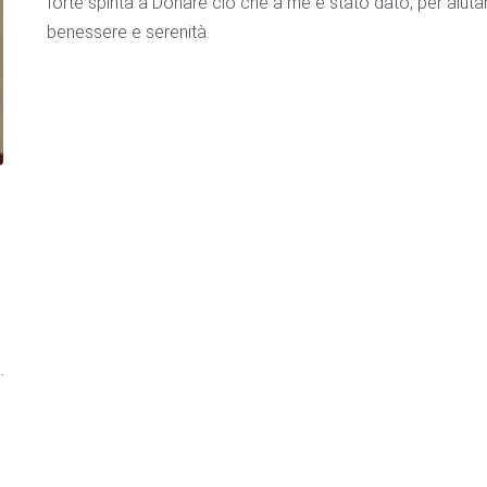
forte spinta a Donare ciò che a me è stato dato, per aiutare
benessere e serenità.