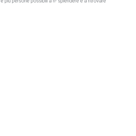
 più persone possibili a ri- splendere e a ritrovare