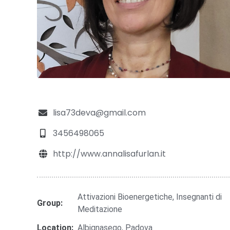
lisa73deva@gmail.com
3456498065
http://www.annalisafurlan.it
Attivazioni Bioenergetiche, Insegnanti di
Group:
Meditazione
Location:
Albignasego, Padova