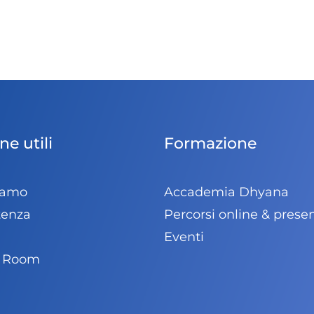
ne utili
Formazione
iamo
Accademia Dhyana
tenza
Percorsi online & prese
Eventi
s Room