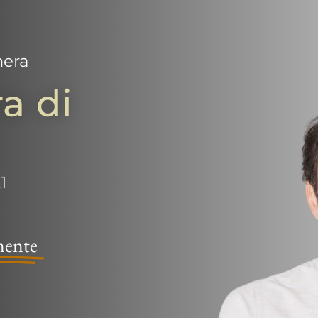
mera
a di
1
mente