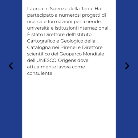
Laurea in Scienze della Terra. Ha
Luca 
partecipato a numerosi progetti di
dell'
. Dal
ricerca e formazioni per aziende,
libro 
università e istituzioni internazionali.
divulg
suo
È stato Direttore dell'Istituto
dedica
Cartografico e Geologico della
sempli
ascere
Catalogna nei Pirenei e Direttore
della 
scientifico del Geoparco Mondiale
medit
ior,
dell'UNESCO Orígens dove
to.
attualmente lavora come
consulente.