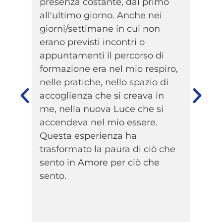
presenza costante, dal primo
che 
iù
all'ultimo giorno. Anche nei
esig
he
giorni/settimane in cui non
quel
erano previsti incontri o
atte
 una
appuntamenti il percorso di
nuo
ome
formazione era nel mio respiro,
cond
nelle pratiche, nello spazio di
mi s
lo
accoglienza che si creava in
che
le)
me, nella nuova Luce che si
più 
bbia
accendeva nel mio essere.
preg
Questa esperienza ha
resp
ura
trasformato la paura di ciò che
guid
e di
sento in Amore per ciò che
grup
sento.
rinn
prin
tutt
prec