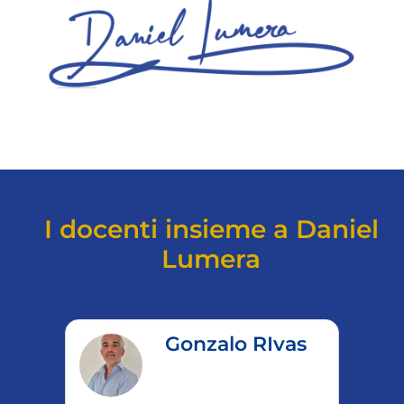
I docenti insieme a Daniel
Lumera
avan
Gonzalo RIvas