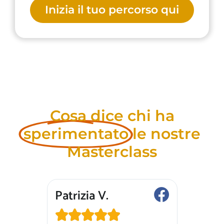
Inizia il tuo percorso qui
Cosa dice chi ha
sperimentato
le nostre
Masterclass
Patrizia V.
Lucia 






