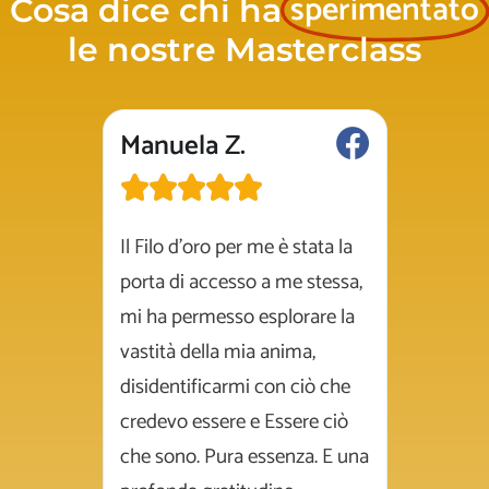
sperimentato
Cosa dice chi ha
le nostre Masterclass
Manuela Z.
Marist







la traccia
Il Filo d'oro per me è stata la
Il Filo d
he ci
porta di accesso a me stessa,
percors
i è
mi ha permesso esplorare la
ritrovare
potente.
vastità della mia anima,
Profonda
azie a
disidentificarmi con ciò che
perienza
credevo essere e Essere ciò
 ha
che sono. Pura essenza. E una