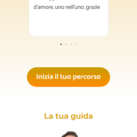
. grazie
chiarezz
centrarm
l'ansia.
Inizia il tuo percorso
La tua guida