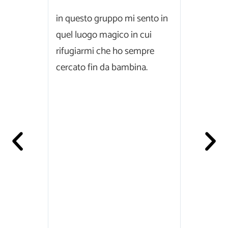
è un
in questo gruppo mi sento in
Grazie Da
pagna a
quel luogo magico in cui
profondi
so...casa.
rifugiarmi che ho sempre
entri nel
cercato fin da bambina.
chiunque.
grazie...
pace Uno