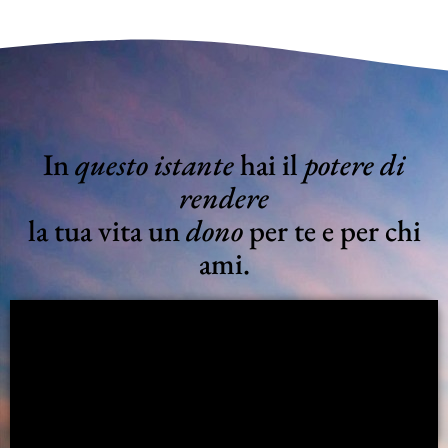
In
questo istante
hai il
potere di
rendere
la tua vita un
dono
per te e per chi
ami.