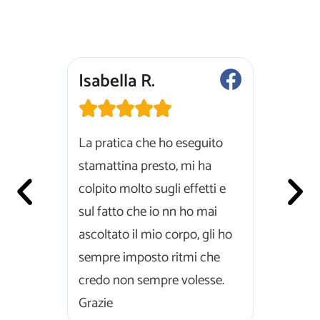
Isabella R.
Danub







i
La pratica che ho eseguito
Grazieee
ronicità
stamattina presto, mi ha
unica pe
lezioni
colpito molto sugli effetti e
posso di
risposte e
sul fatto che io nn ho mai
volta ch
ascoltato il mio corpo, gli ho
corpo!Q
sempre imposto ritmi che
fin ora.
credo non sempre volesse.
Grazie