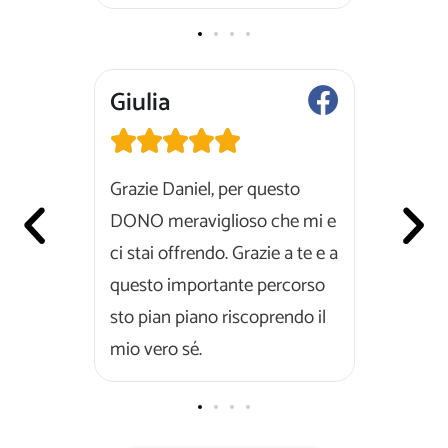
Giulia
Gianca







ata con un
Grazie Daniel, per questo
GRAZIE! 
er finire
DONO meraviglioso che mi e
sento en
i pace e
ci stai offrendo. Grazie a te e a
auguro d
questo importante percorso
vincendo
sto pian piano riscoprendo il
resistenz
mio vero sé.